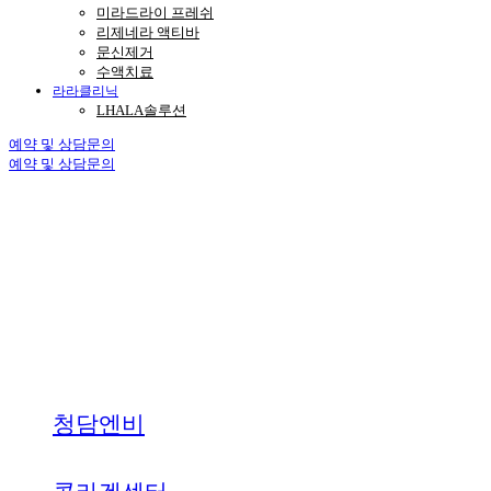
미라드라이 프레쉬
리제네라 액티바
문신제거
수액치료
라라클리닉
LHALA솔루션
예약 및 상담문의
예약 및 상담문의
청담엔비