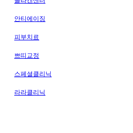
콜라겐센터
안티에이징
피부치료
쁘띠교정
스페셜클리닉
라라클리닉