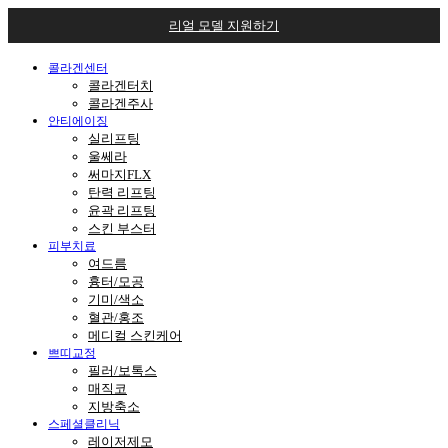
리얼 모델 지원하기
콜라겐센터
콜라겐터치
콜라겐주사
안티에이징
실리프팅
울쎄라
써마지FLX
탄력 리프팅
윤곽 리프팅
스킨 부스터
피부치료
여드름
흉터/모공
기미/색소
혈관/홍조
메디컬 스킨케어
쁘띠교정
필러/보톡스
매직코
지방축소
스페셜클리닉
레이저제모