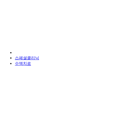
스페셜클리닉
수액치료