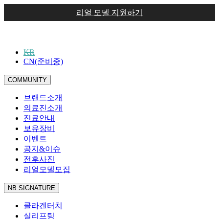
리얼 모델 지원하기
KR
CN(준비중)
COMMUNITY
브랜드소개
의료진소개
진료안내
보유장비
이벤트
공지&이슈
전후사진
리얼모델모집
NB SIGNATURE
콜라겐터치
실리프팅