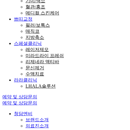
기미/색소
혈관/홍조
메디컬 스킨케어
쁘띠교정
필러/보톡스
매직코
지방축소
스페셜클리닉
레이저제모
미라드라이 프레쉬
리제네라 액티바
문신제거
수액치료
라라클리닉
LHALA솔루션
예약 및 상담문의
예약 및 상담문의
청담엔비
브랜드소개
의료진소개