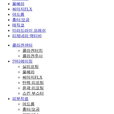
울쎄라
써마지FLX
여드름
흉터/모공
매직코
미라드라이 프레쉬
리제네라 액티바
콜라겐센터
콜라겐터치
콜라겐주사
안티에이징
실리프팅
울쎄라
써마지FLX
탄력 리프팅
윤곽 리프팅
스킨 부스터
피부치료
여드름
흉터/모공