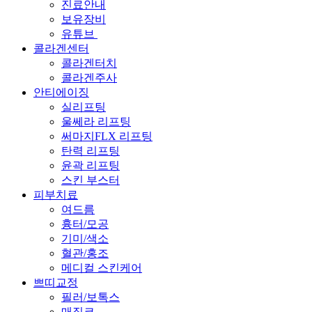
진료안내
보유장비
유튜브
콜라겐센터
콜라겐터치
콜라겐주사
안티에이징
실리프팅
울쎄라 리프팅
써마지FLX 리프팅
탄력 리프팅
윤곽 리프팅
스킨 부스터
피부치료
여드름
흉터/모공
기미/색소
혈관/홍조
메디컬 스킨케어
쁘띠교정
필러/보톡스
매직코