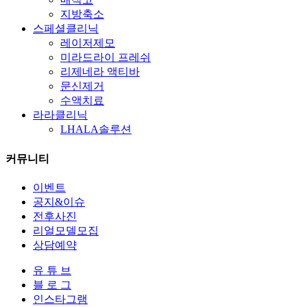
지방축소
스페셜클리닉
레이저제모
미라드라이 프레쉬
리제네라 액티바
문신제거
수액치료
라라클리닉
LHALA솔루션
커뮤니티
이벤트
공지&이슈
전후사진
리얼모델모집
상담예약
유 튜 브
블 로 그
인스타그램