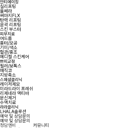
안티에이징
실리프팅
울쎄라
써마지FLX
탄력 리프팅
윤곽 리프팅
스킨 부스터
피부치료
여드름
흉터/모공
기미/색소
혈관/홍조
메디컬 스킨케어
쁘띠교정
필러/보톡스
매직코
지방축소
스페셜클리닉
레이저제모
미라드라이 프레쉬
리제네라 액티바
문신제거
수액치료
라라클리닉
LHALA솔루션
예약 및 상담문의
예약 및 상담문의
청담엔비
커뮤니티