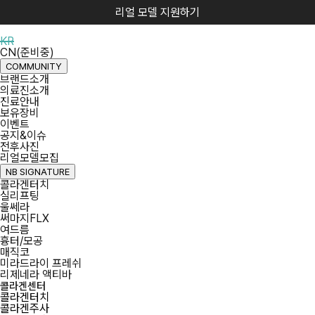
KR
CN(준비중)
COMMUNITY
브랜드소개
의료진소개
진료안내
보유장비
이벤트
공지&이슈
전후사진
리얼모델모집
NB SIGNATURE
콜라겐터치
실리프팅
울쎄라
써마지FLX
여드름
흉터/모공
매직코
미라드라이 프레쉬
리제네라 액티바
콜라겐센터
콜라겐터치
콜라겐주사