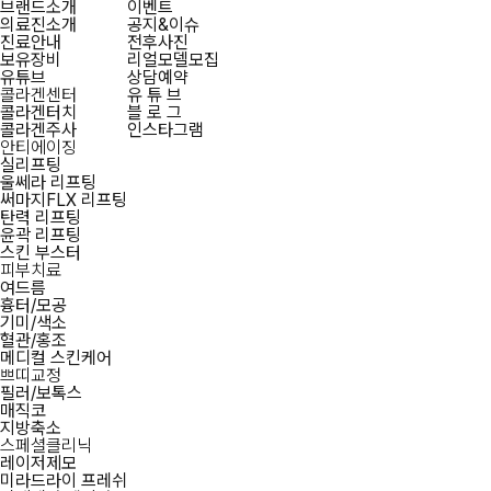
브랜드소개
이벤트
의료진소개
공지&이슈
진료안내
전후사진
보유장비
리얼모델모집
유튜브
상담예약
콜라겐센터
유 튜 브
콜라겐터치
블 로 그
콜라겐주사
인스타그램
안티에이징
실리프팅
울쎄라 리프팅
써마지FLX 리프팅
탄력 리프팅
윤곽 리프팅
스킨 부스터
피부치료
여드름
흉터/모공
기미/색소
혈관/홍조
메디컬 스킨케어
쁘띠교정
필러/보톡스
매직코
지방축소
스페셜클리닉
레이저제모
미라드라이 프레쉬