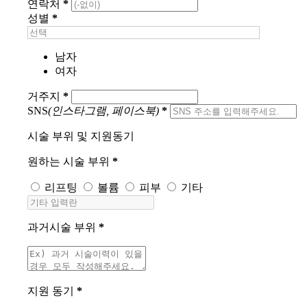
연락처
*
성별
*
남자
여자
거주지
*
SNS
(인스타그램, 페이스북)
*
시술 부위 및 지원동기
원하는 시술 부위
*
리프팅
볼륨
피부
기타
과거시술 부위
*
지원 동기
*