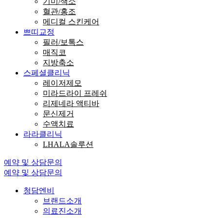
기미/색소
혈관/홍조
메디컬 스킨케어
쁘띠교정
필러/보톡스
매직코
지방축소
스페셜클리닉
레이저제모
미라드라이 프레쉬
리제네라 액티바
문신제거
수액치료
라라클리닉
LHALA솔루션
예약 및 상담문의
예약 및 상담문의
청담엔비
브랜드소개
의료진소개