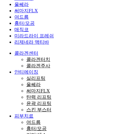
울쎄라
써마지FLX
여드름
흉터/모공
매직코
미라드라이 프레쉬
리제네라 액티바
콜라겐센터
콜라겐터치
콜라겐주사
안티에이징
실리프팅
울쎄라
써마지FLX
탄력 리프팅
윤곽 리프팅
스킨 부스터
피부치료
여드름
흉터/모공