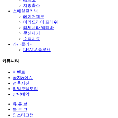
지방축소
스페셜클리닉
레이저제모
미라드라이 프레쉬
리제네라 액티바
문신제거
수액치료
라라클리닉
LHALA솔루션
커뮤니티
이벤트
공지&이슈
전후사진
리얼모델모집
상담예약
유 튜 브
블 로 그
인스타그램