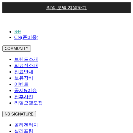
리얼 모델 지원하기
KR
CN(준비중)
COMMUNITY
브랜드소개
의료진소개
진료안내
보유장비
이벤트
공지&이슈
전후사진
리얼모델모집
NB SIGNATURE
콜라겐터치
실리프팅