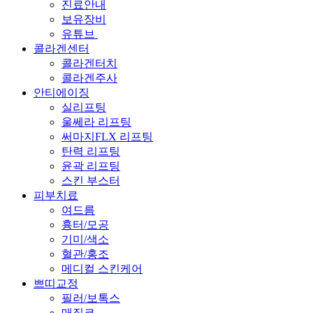
진료안내
보유장비
유튜브
콜라겐센터
콜라겐터치
콜라겐주사
안티에이징
실리프팅
울쎄라 리프팅
써마지FLX 리프팅
탄력 리프팅
윤곽 리프팅
스킨 부스터
피부치료
여드름
흉터/모공
기미/색소
혈관/홍조
메디컬 스킨케어
쁘띠교정
필러/보톡스
매직코