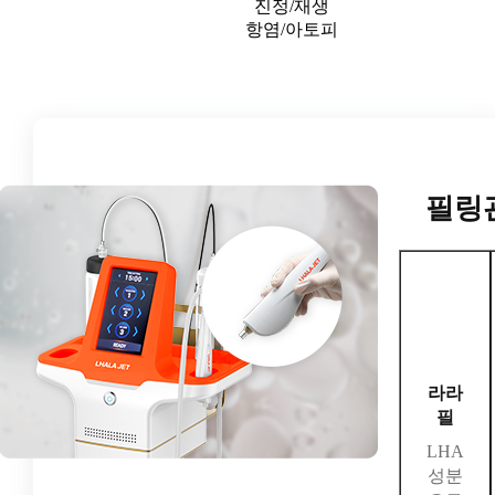
진정/재생
항염/아토피
필링
라라
필
LHA
성분