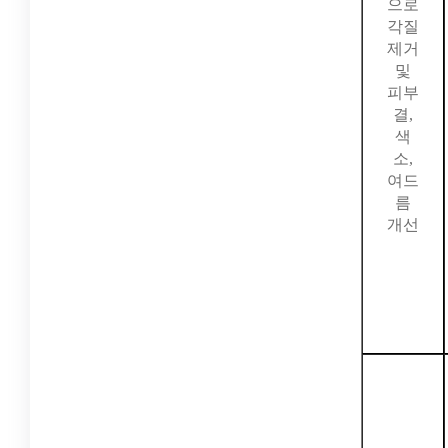
으로
각질
제거
및
피부
결,
색
소,
여드
름
개선