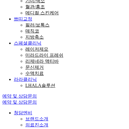
기미/색소
혈관/홍조
메디컬 스킨케어
쁘띠교정
필러/보톡스
매직코
지방축소
스페셜클리닉
레이저제모
미라드라이 프레쉬
리제네라 액티바
문신제거
수액치료
라라클리닉
LHALA솔루션
예약 및 상담문의
예약 및 상담문의
청담엔비
브랜드소개
의료진소개