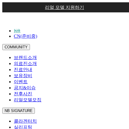
리얼 모델 지원하기
KR
CN(준비중)
COMMUNITY
브랜드소개
의료진소개
진료안내
보유장비
이벤트
공지&이슈
전후사진
리얼모델모집
NB SIGNATURE
콜라겐터치
실리프팅