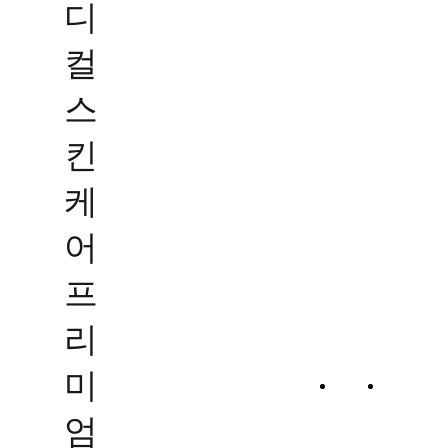
디
컬
스
킨
케
어
프
리
미
로그인
회원가입
엄