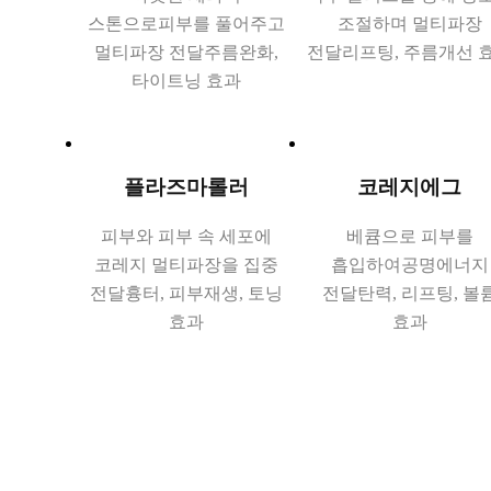
스톤으로
피부를 풀어주고
조절하며 멀티파장
멀티파장 전달
주름완화,
전달
리프팅, 주름개선 
타이트닝 효과
플라즈마롤러
코레지에그
피부와 피부 속 세포에
베큠으로 피부를
코레지 멀티파장을 집중
흡입하여
공명에너지
전달
흉터, 피부재생, 토닝
전달
탄력, 리프팅, 볼
효과
효과