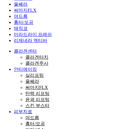
울쎄라
써마지FLX
여드름
흉터/모공
매직코
미라드라이 프레쉬
리제네라 액티바
콜라겐센터
콜라겐터치
콜라겐주사
안티에이징
실리프팅
울쎄라
써마지FLX
탄력 리프팅
윤곽 리프팅
스킨 부스터
피부치료
여드름
흉터/모공