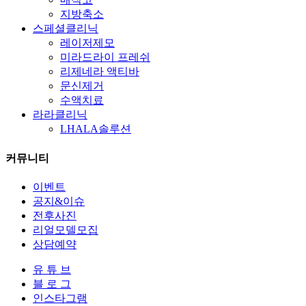
지방축소
스페셜클리닉
레이저제모
미라드라이 프레쉬
리제네라 액티바
문신제거
수액치료
라라클리닉
LHALA솔루션
커뮤니티
이벤트
공지&이슈
전후사진
리얼모델모집
상담예약
유 튜 브
블 로 그
인스타그램