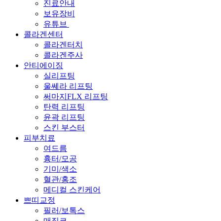
진료안내
보유장비
유튜브
콜라겐센터
콜라겐터치
콜라겐주사
안티에이징
실리프팅
울쎄라 리프팅
써마지FLX 리프팅
탄력 리프팅
윤곽 리프팅
스킨 부스터
피부치료
여드름
흉터/모공
기미/색소
혈관/홍조
메디컬 스킨케어
쁘띠교정
필러/보톡스
매직코