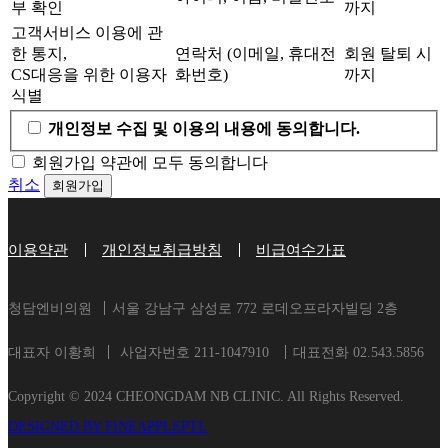
부 확인
까지
고객서비스 이용에 관
한 통지,
연락처 (이메일, 휴대전
회원 탈퇴 시
CS대응을 위한 이용자
화번호)
까지
식별
개인정보 수집 및 이용의 내용에 동의합니다.
회원가입 약관에 모두 동의합니다
취소
회원가입
이용약관
개인정보취급방침
비급여수가표
청담엔비의원
서울 강남구 삼성로 772 로데오프라자빌딩 2층
대표자 이황희
사업자번호 211-1047910
대표전화 02.543.5856
Copyright © 2024 CHEONGDAM NB CLINIC. All Rights Reserved.
DESIGNED BY FINEAPPLEPTL