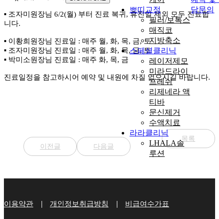
쁘띠교정
담문의
▪ 조자미원장님 6/2(월) 부터 진료 복귀, 휴진일 제외 모두 진료합
필러/보톡스
니다.
매직코
지방축소
▪ 이황희원장님 진료일 : 매주 월, 화, 목, 금, 토
▪ 조자미원장님 진료일 : 매주 월, 화, 목, 금, 토
스페셜클리닉
▪ 박미소원장님 진료일 : 매주 화, 목, 금
레이저제모
미라드라이
진료일정을 참고하시어 예약 및 내원에 차질 없으시길 바랍니다.
프레쉬
리제네라 액
티바
문신제거
수액치료
라라클리닉
목록
LHALA솔
이전글
다음글
루션
이용약관
개인정보취급방침
비급여수가표