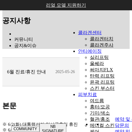
리얼 모델 지원하기
NOTICE
공지사항
콜라겐센터
콜라겐터치
커뮤니티
콜라겐주사
공지&이슈
안티에이징
실리프팅
울쎄라
써마지FLX
6월 진료/휴진 안내
2025-05-26
탄력 리프팅
윤곽 리프팅
스킨 부스터
피부치료
여드름
본문
흉터/모공
기미/색소
혈관/홍조
예약 및
※ 6/2(화) 대통령선거 임시공휴일 휴진
메디컬 스킨
담문의
NB
COMMUNITY
※ 6/6(금) 현충일 휴진
SIGNATURE
케어
예약 및