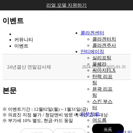
리얼 모델 지원하기
EVENT
이벤트
콜라겐센터
콜라겐터치
커뮤니티
콜라겐주사
이벤트
안티에이징
실리프팅
울쎄라
24년결산 연말감사제
2024-12-02 ~ 2025-01-31
써마지FLX
탄력 리프
팅
윤곽 리프
본문
팅
스킨 부스
터
※ 이벤트기간 : 12월02일(월) ~ 1월31일(금)
피부치료
※ 의료진 지정 불가 / 청담엔비 방문 내국인 고객 대상
여드름
※ 부가세 10% 별도, 현금·카드 동일
흉터/모공
목록
기미/색소
예약 및