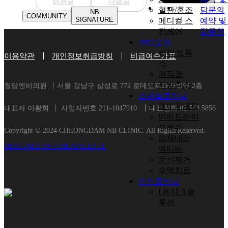
이전글
다음글
혈관/홍조
담문의
NB
COMMUNITY
SIGNATURE
메디컬 스
예약 및
킨케어
담문의
쁘띠교정
필러/보톡
이용약관
개인정보취급방침
비급여수가표
스
매직코
지방축소
청담엔비의원
서울 강남구 삼성로 772 로데오프라자빌딩 2층
스페셜클리닉
레이저제모
대표자 이황희
사업자번호 211-1047910
대표전화 02.543.5856
미라드라이
프레쉬
Copyright © 2024 CHEONGDAM NB CLINIC. All Rights Reserved.
리제네라
DESIGNED BY FINEAPPLEPTL
액티바
문신제거
수액치료
라라클리닉
LHALA솔
루션